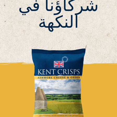
شركاؤنا في
النكهة