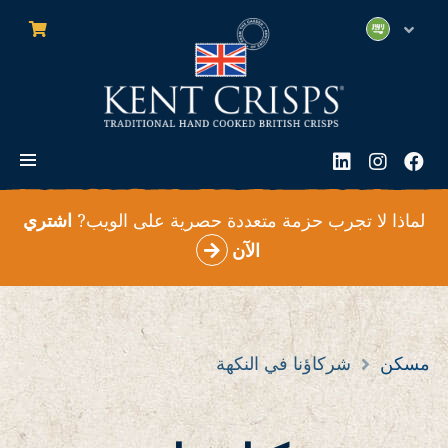
0
العناصر
العربية
قائ
فيسبوك
انستغرام
ينكدين
ال
لماذا لا تجرب حزمة متعددة حصرية على الويب?
اشتري
الآن
مسكن
شركاؤنا في النكهة