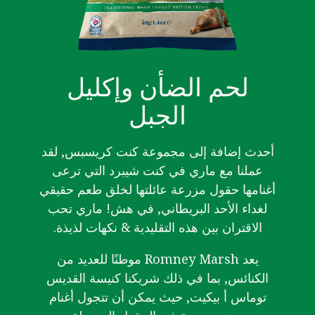
لحم الضأن وإكليل
الجبل
أحدث إضافة إلى مجموعة كنت كريسبس, لقد
عملنا مع ماري في كنت شيبرد التي ترعى
أغنامها حقول مزرعة عائلتها لخلق طعم حقيقي
لغداء الأحد البريطاني, في هش! ماري تحب
الاقتران بين هذه التقليدية & نكهات لذيذة.
يعد Romney Marsh موطنًا للعديد من
الكنائس, بما في ذلك شريكنا كنيسة القديس
توماس أ بيكيت, حيث يمكن أن تتجول أغنام