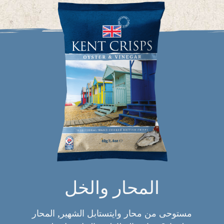
المحار والخل
مستوحى من محار وايتستابل الشهير, المحار