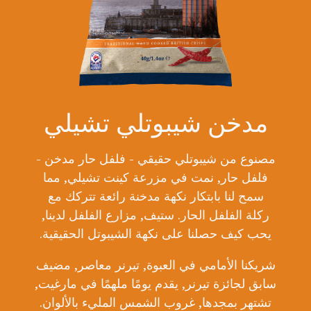
مدخن شيبوتلي تشيلي
مصنوع من شيبوتلي حقيقي - فلفل حار مدخن -
فلفل حار, نمت في مزرعة كينت تشيلي, مما
سمح لنا بابتكار نكهة مدخنة رائعة تتركك مع
ركلة الفلفل الحار. ستيف, مزارع الفلفل لدينا,
يحب كيف حصلنا على نكهة الشيبوتل الحقيقية.
شريكنا الأمامي في العبوة, تيرنر معاصر, مضيف
سابق لجائزة تيرنر, يقدم يومًا ملهمًا في مارغيت,
تشتهر بمجدها, غروب الشمس المليء بالألوان.