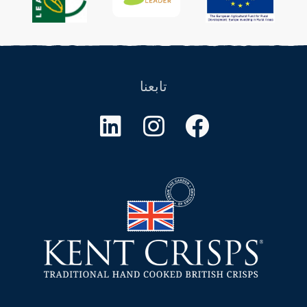
تابعنا
فيسبوك
انستغرام
ينكدين