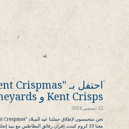
Kent Crisps و Kent Vineyards
12 ديسمبر 2024
معنا 10 كروم كينت, إقران رقائق البطاطس مع نبيذ إنج