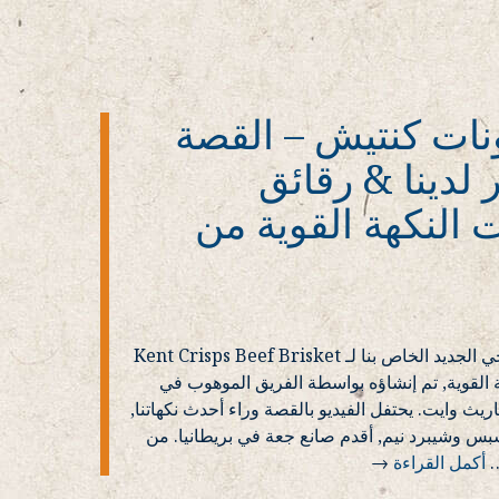
ونات كنتيش – القصة
 لدينا & رقائق
النكهة القوية من
يسعدنا مشاركة الفيديو الترويجي الجديد الخاص بنا لـ Kent Crisps Beef Brisket
القوية, تم إنشاؤه بواسطة الفريق الموهوب في
A والمخرج غاريث وايت. يحتفل الفيديو بالقصة وراء أحدث نكهاتنا,
 وشيبرد نيم, أقدم صانع جعة في بريطانيا. من
أكمل القراءة
→