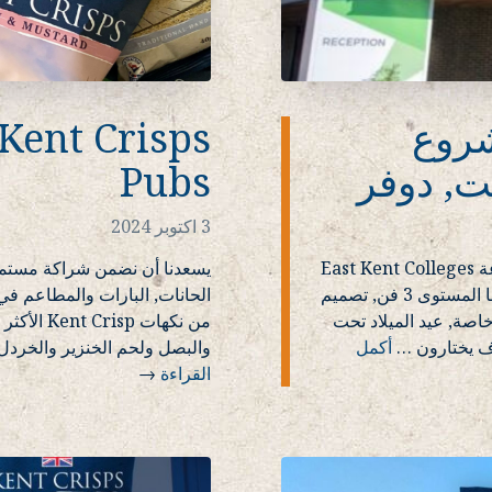
ق مشروع
ت, دوفر
Pubs
3 اكتوبر 2024
يسرنا أن أطلقوا مشروع طالب جديد بالتعاون مع مجموعة East Kent Colleges
Group, الحرم الجامعي دوفر. في الشهر الماضي ، التقينا المستوى 3 فن, تصميم
الحانات, البارات والمطاعم 
صة, عيد الميلاد تحت
من نكهات 
ف يختارون
…
أكمل
والبصل ولحم الخنزير والخردل 
القراءة
→