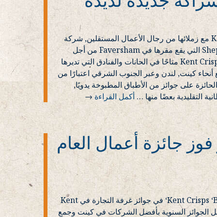
لقد تعاونت شركة Kent Crisps مع زملائها من رجال الأعمال المستقلين, شركة
الجعة والحانة Shepherd Neame التي يقع مقرها في Faversham من أجل
شراكة جديدة لذيذة. سيكون Kent Crisps متاحًا في الحانات والفنادق التي تديرها
She في جميع أنحاء كينت, لندن وعبر الجنوب الشرقي اعتبارًا من
يو 2. المجموعة الحائزة على جوائز من الأطباق المطبوخة يدويًا,
 التقليدية بعضًا منها
…
أكمل القراءة
→
وز جائزة أعمال العام
تم منح Kent Crisps ‘Business of the Year‘ في جوائز غرفة التجارة في Kent
 المرموقة 2024. تحتفل الجوائز السنوية بأفضل الشركات في كينت وجمع