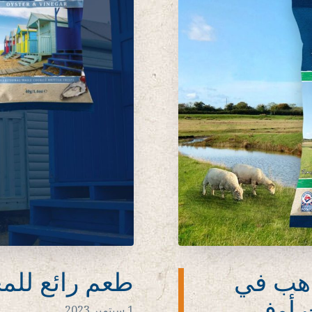
هب في
طعم رائع للم
ت أوف
1 سبتمبر 2023