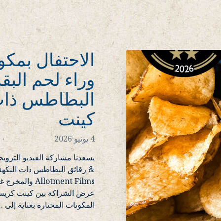
الاحتفال بمك
وراء لحم البقر
البطاطس ذات 
كينت
4 يونيو 2026
& رقائق البطاطس ذات النكهة 
llotment Films
عرض الشراكة بين كينت كريسبس
المكونات المختارة بعناية إلى
…