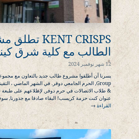
KENT CRISPS تطل
الطالب مع كلية شرق كين
12 شهر نوفمبر 2024
& طلاب الاتصالات في حرم دوفر, لإطلاعهم على طبعة خا
عنوان كنت حزمة كريسب! البقاء صادقا مع جذورنا, سو
القراءة
→