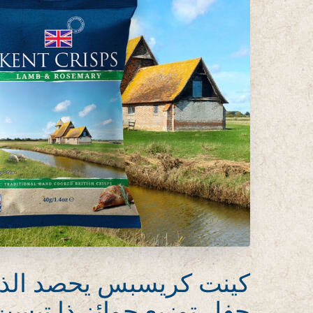
كينت كريسبس يحصد الذ
حفل توزيع جوائز ذا تيس