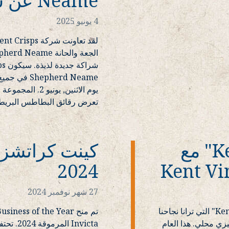
Neame عن شراكة جديدة لذيذة
4 يونيو 2025
pherd Neame
يوم الاثنين, يون
تعرض رقائق البطاطس البريطانية
احتفل بـ "Kent Crispmas" مع
كينت كراتشز ف
2024
27 شهر نوفمبر 2024
نحن متحمسون لإطلاق حملتنا عيد الميلاد "Kent Crespmas" التي ترانا نجاحنا
ليزي محلي. هذا العام
Invicta