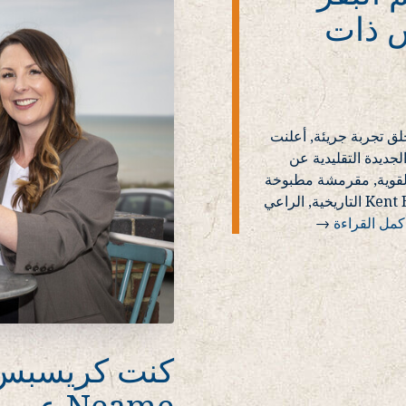
س ذات
لق تجربة جريئة, أعلنت
وائز النكهة الجديدة التقليدية عن
القوية, مقرمشة مطبوخة
يدويًا غنية ولذيذة تم تطويرها بالتعاون مع شركة Kent Brewer التاريخية, الراعي
كمل القراءة
→