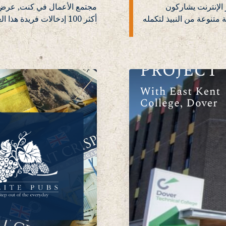
لاقتران النبيذ والنبيذ, بعد Sommeliers عبر الإنترنت يشاركون
مجتمع الأعمال في كنت, عرض ا
 متنوعة من النبيذ لتكمله
أكثر 100 إدخالات فريدة هذا العام, وكانت كراتشيش كينت