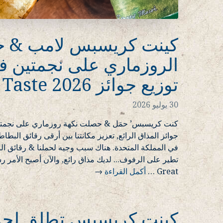
كينت كريسبس لامب & ح
الروزماري على نجمتين 
توزيع جوائز Great Taste 2026
30 يوليو 2026
جوائز المذاق الرائع, تعزيز مكانتنا بين أرقى رقائق البطا
في المملكة المتحدة. هناك سبب وجيه لحملنا & رقائق 
Great
…
أكمل القراءة
→
كينت كريسبس تطلق لحم 