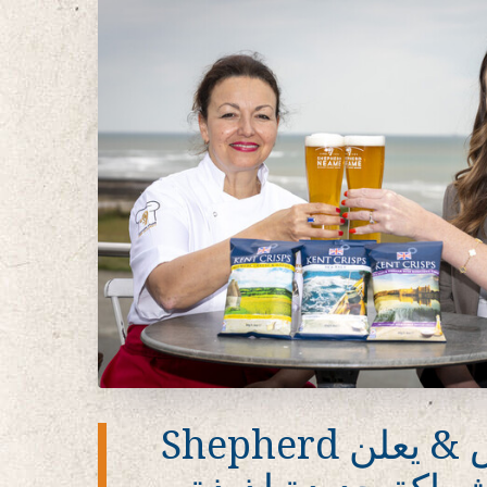
كنت كريسبس & يعلن Shepherd