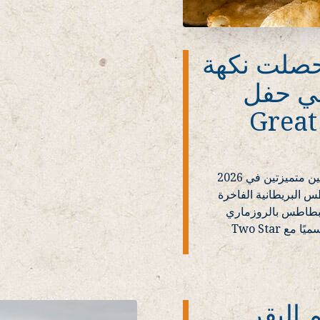
صلت نكهة
في حفل
كنت كريسبس’ حمَل & حصلت نكهة روزماري على نجمتين متميزتين في 2026
طس البريطانية الفاخرة
البطاطس بالروزماري
تطير على الرفوف... لديك مذاق رائع, والآن أصبح الأمر رسميًا مع Two Star
البقر