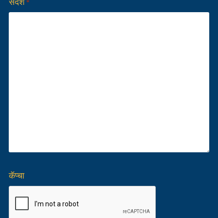
संदेश
*
कॅप्चा