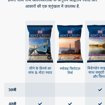
आकारों की एक श्रृंखला में उपलब्ध है.
बिडेनडेन सा
सीने के हिस्से का
स्मोक्ड चिपोटल
साथ समुद्र
मांस & मोटा स्वाद
मिर्च
और सिर
30जी
40जी