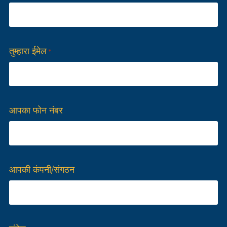
तुम्हारा ईमेल
*
आपका फोन नंबर
आपकी कंपनी/संगठन