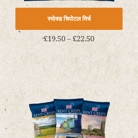
स्मोक्ड चिपोटल मिर्च
मूल्य
£
19.50
–
£
22.50
सीमा:
£19.50
इस
के
उत्पाद
माध्यम
के
से
कई
£22.50
प्रकार
हैं.
उत्पाद
पृष्ठ
पर
विकल्प
चुने
जा