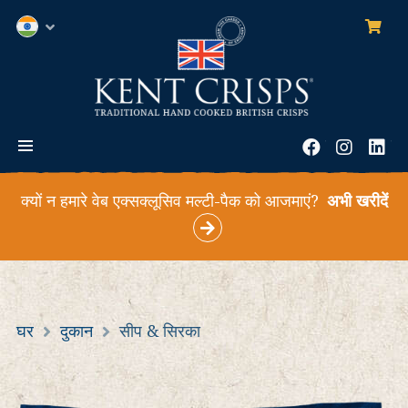
0
सामा
हिन्दी;
हिंदी
मेन्यू
फेसबुक
instag
लि
क्यों न हमारे वेब एक्सक्लूसिव मल्टी-पैक को आजमाएं?
अभी खरीदें
घर
दुकान
सीप & सिरका