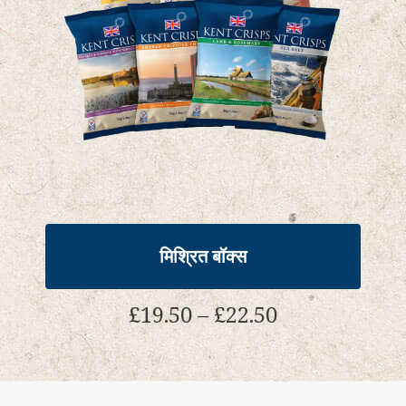
सकते
हैं
मिश्रित बॉक्स
मूल्य
£
19.50
–
£
22.50
सीमा:
£19.50
इस
के
उत्पाद
माध्यम