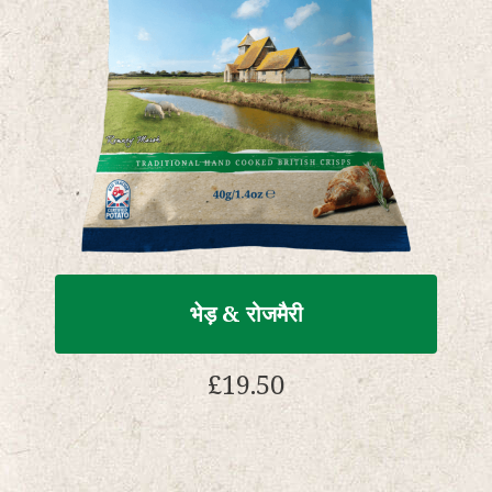
भेड़ & रोजमैरी
£
19.50
इस
उत्पाद