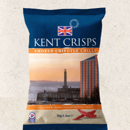
के
कई
प्रकार
हैं.
उत्पाद
पृष्ठ
पर
विकल्प
चुने
जा
सकते
हैं