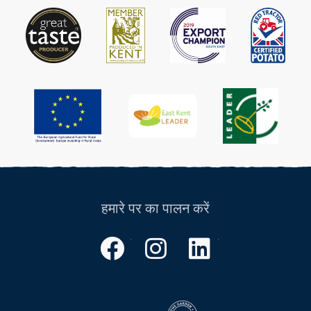
के
से
कई
£22.50
प्रकार
हैं.
उत्पाद
पृष्ठ
पर
विकल्प
चुने
जा
सकते
हैं
हमारे पर का पालन करें
फेसबुक
instagram
लिंक्डइन