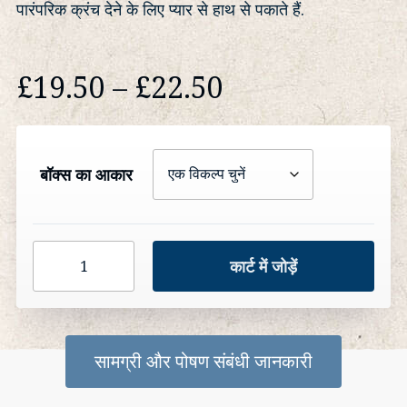
पारंपरिक क्रंच देने के लिए प्यार से हाथ से पकाते हैं.
मूल्य
£
19.50
–
£
22.50
सीमा:
£19.50
बॉक्स का आकार
के
सीप
माध्यम
कार्ट में जोड़ें
&
सिरका
से
मात्रा
£22.50
सामग्री और पोषण संबंधी जानकारी