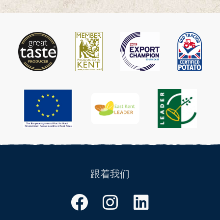
该
围:
产
£19.50
品
通
有
过
多
£22.50
种
型
号.
可
以
在
产
品
页
面
跟着我们
上
选
Facebook
Instagram
领
择
英
选