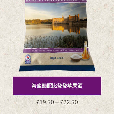
以
在
产
品
页
面
上
选
择
选
项
海盐醋配比登登苹果酒
价
£
19.50
–
£
22.50
格
范