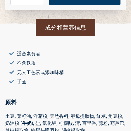
&
黑
啤
成分和营养信息
酒
口
味
数
适合素食者
量
不含麸质
无人工色素或添加味精
手煮
原料
土豆, 菜籽油, 洋葱粉, 天然香料, 酵母提取物, 红糖, 角豆粉,
奶油粉 (
牛奶
), 盐, 氯化钾, 柠檬酸, 湾, 百里香, 蒜粉, 葫芦巴,
辣椒提取物, 铁码头啤酒粉, 胡椒提取物.