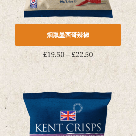
项
烟熏墨西哥辣椒
价
£
19.50
–
£
22.50
格
范
该
围:
产
£19.50
品
通
有
过
多
£22.50
种
型
号.
可