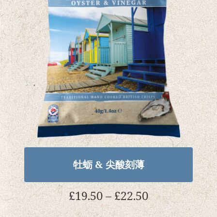
牡蛎 & 尖酸刻薄
价
£
19.50
–
£
22.50
格