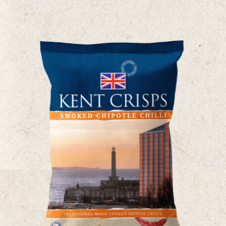
范
该
围:
产
£19.50
品
通
有
过
多
£22.50
种
型
号.
可
以
在
产
品
页
面
上
选
择
选