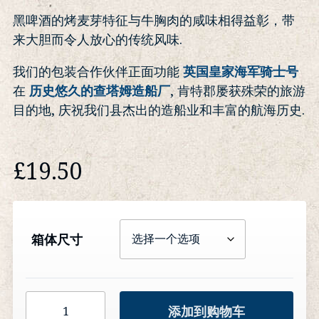
黑啤酒的烤麦芽特征与牛胸肉的咸味相得益彰，带
来大胆而令人放心的传统风味.
我们的包装合作伙伴正面功能
英国皇家海军骑士号
在
历史悠久的查塔姆造船厂
, 肯特郡屡获殊荣的旅游
目的地, 庆祝我们县杰出的造船业和丰富的航海历史.
£
19.50
箱体尺寸
牛
添加到购物车
腩