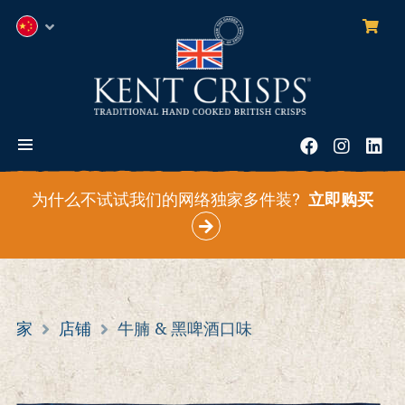
0
项
中
目
文
(简
体)
菜
Facebook
Instag
领
单
英
为什么不试试我们的网络独家多件装?
立即购买
家
店铺
牛腩 & 黑啤酒口味