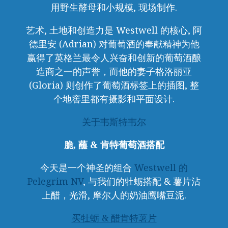
用野生酵母和小规模, 现场制作.
艺术, 土地和创造力是 Westwell 的核心, 阿
德里安 (Adrian) 对葡萄酒的奉献精神为他
赢得了英格兰最令人兴奋和创新的葡萄酒酿
造商之一的声誉，而他的妻子格洛丽亚
(Gloria) 则创作了葡萄酒标签上的插图, 整
个地窖里都有摄影和平面设计.
关于韦斯特韦尔
脆, 蘸 & 肯特葡萄酒搭配
今天是一个神圣的组合
Westwell 的
Pelegrim NV
, 与我们的牡蛎搭配 & 薯片沾
上醋，光滑, 摩尔人的奶油鹰嘴豆泥.
买牡蛎 & 醋肯特薯片