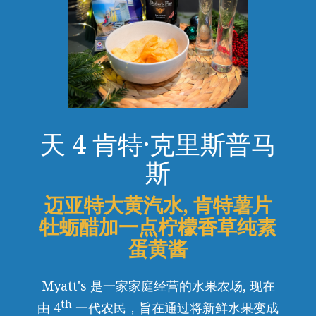
天 4 肯特·克里斯普马
斯
迈亚特大黄汽水, 肯特薯片
牡蛎醋加一点柠檬香草纯素
蛋黄酱
Myatt's 是一家家庭经营的水果农场, 现在
th
由 4
一代农民，旨在通过将新鲜水果变成