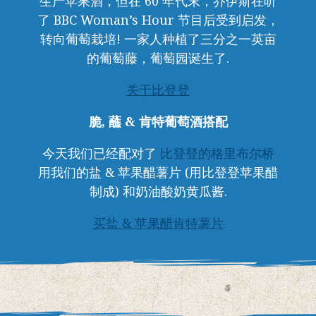
生产苹果酒，但在 60 年代末，乔伊斯在听
了 BBC Woman’s Hour 节目后受到启发，
转向葡萄栽培! 一家人种植了三分之一英亩
的葡萄藤，葡萄园诞生了.
关于比登登
脆, 蘸 & 肯特葡萄酒搭配
今天我们已经配对了
比登登的格里布尔桥
用我们的盐 & 苹果醋薯片 (用比登登苹果醋
制成) 和奶油酸奶黄瓜酱.
买盐 & 苹果醋肯特薯片