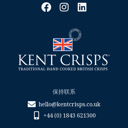
Facebook
Instagram
领
英
保持联系
hello@kentcrisps.co.uk
+44 (0) 1843 621300