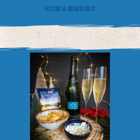
买牡蛎 & 醋肯特薯片