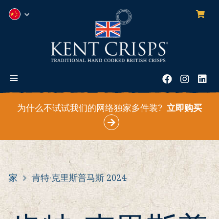
0
项
中
目
文
(简
体)
菜
Facebook
Instag
领
单
英
为什么不试试我们的网络独家多件装?
立即购买
家
肯特·克里斯普马斯 2024