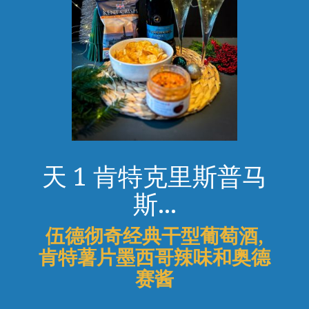
天 1 肯特克里斯普马
斯...
伍德彻奇经典干型葡萄酒,
肯特薯片墨西哥辣味和奥德
赛酱