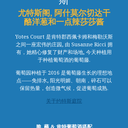
尤特斯阁, 阿什莫尔切达干
酪洋葱和一点辣莎莎酱
Yotes Court 是肯特郡西佩卡姆和梅勒沃斯
之间一座宏伟的庄园, 由 Susanne Ricci 拥
有，她精心修复了财产和场地, 今天种植用
于种植葡萄酒的葡萄藤.
葡萄园种植于 2016 是葡萄藤生长的理想地
点——免排水, 阳光明媚、朝南，碎石可以
保留热量，创造微气候，促进葡萄成熟.
关于约特斯庭院
脆, 蘸 & 肯特葡萄酒搭配