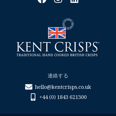
あ
ェ
ン
ン
す
り
イ
ス
ク
ま
す.
ス
タ
ト
オ
ブ
グ
イ
プ
シ
ッ
ラ
ン
ョ
ク
ム
ン
は
商
連絡する
品
hello@kentcrisps.co.uk
ペ
ー
+44 (0) 1843 621300
ジ
か