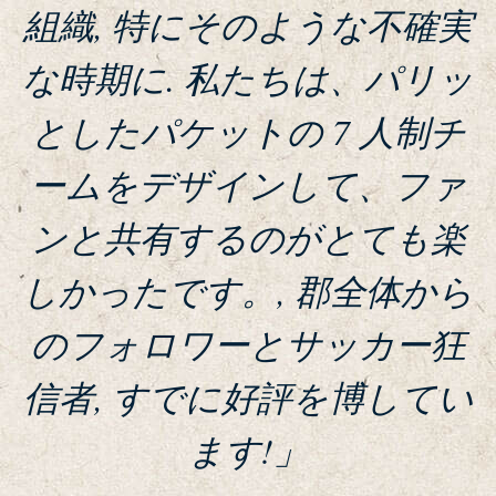
組織, 特にそのような不確実
な時期に. 私たちは、パリッ
としたパケットの 7 人制チ
ームをデザインして、ファ
ンと共有するのがとても楽
しかったです。, 郡全体から
のフォロワーとサッカー狂
信者, すでに好評を博してい
ます!」