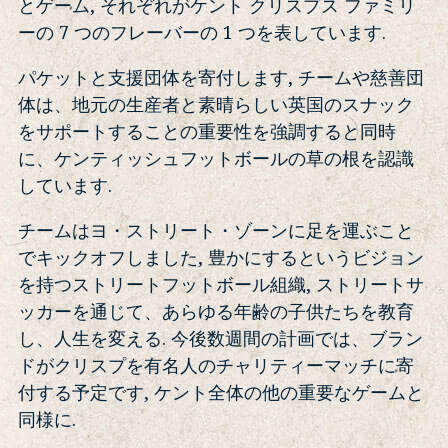
とゲーム, それぞれがケント クリスプス ファミリ
ーの 7 つのフレーバーの 1 つを表しています.
パケットと支援団体を寄付します, チームや慈善団
体は、地元の生産者と素晴らしい英国のスナック
をサポートすることの重要性を強調すると同時
に、ケンティッシュフットボールの草の根を認識
しています.
チームはヨ・ストリート・ゾーンに足を運ぶこと
でキックオフしました, 豊かにするというビジョン
を持つストリートフットボール組織, ストリートサ
ッカーを通じて、あらゆる年齢の子供たちを教育
し、人生を変える. 今後数週間の計画では、ブラン
ドがクリスプを有名人のチャリティーマッチに寄
付する予定です, ケント全体の他の重要なゲームと
同様に.