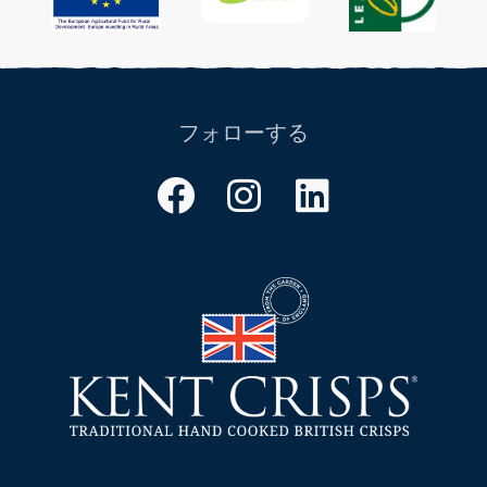
フォローする
フ
イ
リ
ェ
ン
ン
イ
ス
ク
ス
タ
ト
ブ
グ
イ
ッ
ラ
ン
ク
ム