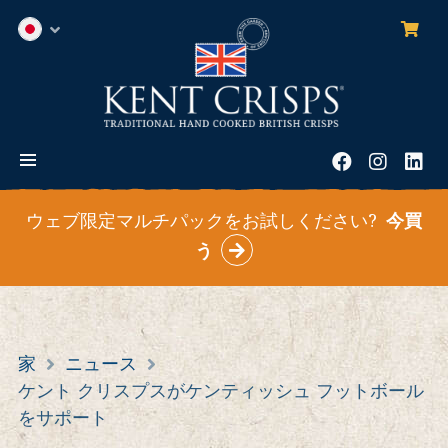
0
ア
日
イ
本
テ
語
ム
メ
フ
イ
リ
ニ
ェ
ン
ン
ュ
イ
ス
ク
ウェブ限定マルチパックをお試しください?
今買
ー
ス
タ
ト
う
ブ
グ
イ
ッ
ラ
ン
ク
ム
家
ニュース
ケント クリスプスがケンティッシュ フットボール
をサポート