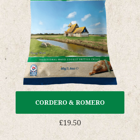
elegir
en
la
página
del
producto.
CORDERO & ROMERO
£
19.50
Este