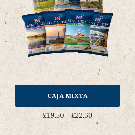
elegir
en
la
página
del
producto.
CAJA MIXTA
Gama
£
19.50
–
£
22.50
de
precios:
Este