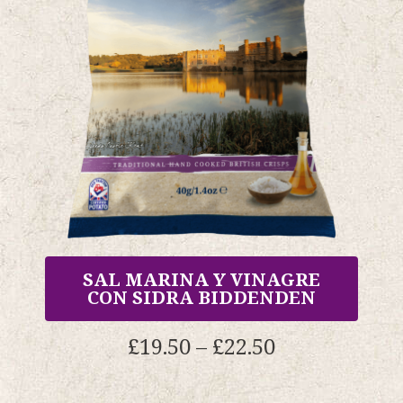
elegir
en
la
página
del
producto.
SAL MARINA Y VINAGRE
CON SIDRA BIDDENDEN
Gama
£
19.50
–
£
22.50
de
precios:
Este