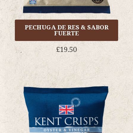
PECHUGA DE RES & SABOR
FUERTE
£
19.50
Este
producto
tiene
múltiples
variantes..
Las
opciones
se
pueden