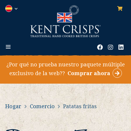
0
ele
Español
MENÚ
Facebook
Instag
Li
¿Por qué no prueba nuestro paquete múltiple
exclusivo de la web??
Comprar ahora
Hogar
Comercio
Patatas fritas