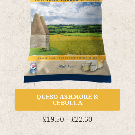
QUESO ASHMORE &
CEBOLLA
Gama
£
19.50
–
£
22.50
de
precios: